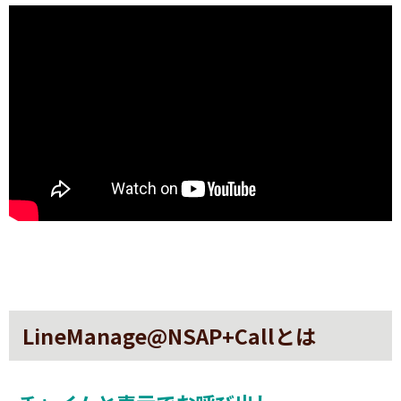
LineManage@NSAP+Callとは