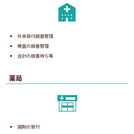
番号札に表示されたQRコードを、携帯電話で読み
2.QRコード読み取り
取ります。
※平らな場所でQRコード全体がカメラに収まるようにすると読
み取りしやすいです。
外来受付順番管理
検査の順番管理
3.LINE呼出登録サイトの表示
会計の順番待ち等
QRコード付きの番号札を発券します。
薬局
※画像のQRコードは実際のものではありません。
2.QRコード読み取り
番号札に表示されたQRコードを、携帯電話で読み
取ります。
調剤の受付
※平らな場所でQRコード全体がカメラに収まるようにすると読