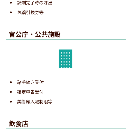
調剤完了時の呼出
み取りしやすいです。
お薬引換券等
専用ページで[登録する]ボタンをクリックします。
3.メール送信サイト表示
官公庁・公共施設
4.登録完了の通知
諸手続き受付
番号札に表示されたQRコードを、携帯電話で読み
確定申告受付
取ります。
美術館入場制限等
※平らな場所でQRコード全体がカメラに収まるようにすると読
み取りしやすいです。
飲食店