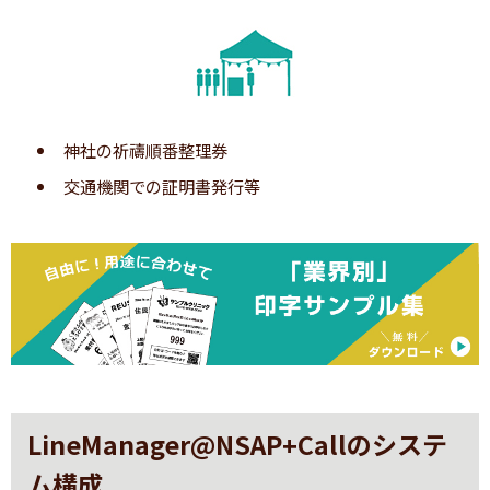
神社の祈禱順番整理券
交通機関での証明書発行等
順番が近づくと携帯電話に自動呼出メールが届き
ます。
※タイトル、本文、呼び出すタイミング（先頭から何番目）等
は受付アプリより設定・変更できます。
※呼出メールは1回のみです。
LineManager@NSAP+Callのシステ
ム構成