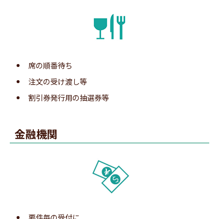
3.Web待ち状況確認サイト表示
専用ページを開き、「空メールを送信する」をク
リックします。
※LineManager専用（受信用）のメールアドレスをご用意する
LINE呼出登録完了画面が表示されます。
必要があります。
席の順番待ち
注文の受け渡し等
5.呼出メッセージの受信
割引券発行用の抽選券等
4.メーラー起動・メール送信
金融機関
ページを開くと、現在のお呼出番号を確認できま
す。
要件毎の受付に