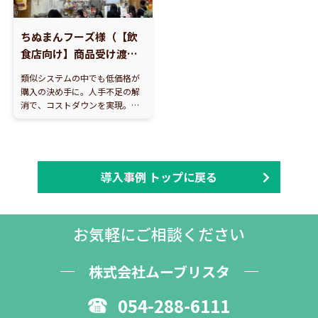
ちぬまんフーズ様（【飲
食店向け】商品受け渡し
呼出・表示システム Line
類似システムの中でも低価格が
Manager@Call Touch）
購入の決め手に。人手不足の解
消で、コストダウンを実現。シ
ンプルな機能と操作感にスタッ
フも大満足です。
導入事例 トップに戻る
お気軽にご相談ください
株式会社ムーブリスタ
054-288-6111