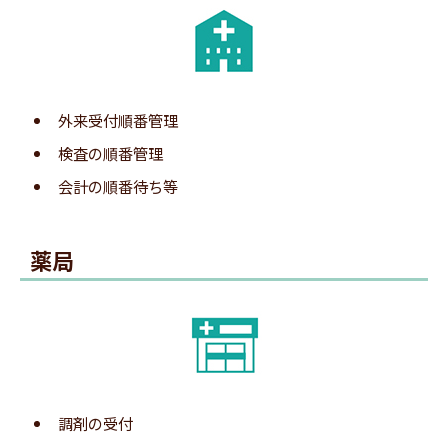
番号札に表示されたQRコードを、携帯電話で読み
2.QRコード読み取り
取ります。
※平らな場所でQRコード全体がカメラに収まるようにすると読
み取りしやすいです。
外来受付順番管理
検査の順番管理
3.LINE呼出登録サイトの表示
会計の順番待ち等
QRコード付きの番号札を発券します。
薬局
※画像のQRコードは実際のものではありません。
2.QRコード読み取り
番号札に表示されたQRコードを、携帯電話で読み
取ります。
調剤の受付
※平らな場所でQRコード全体がカメラに収まるようにすると読