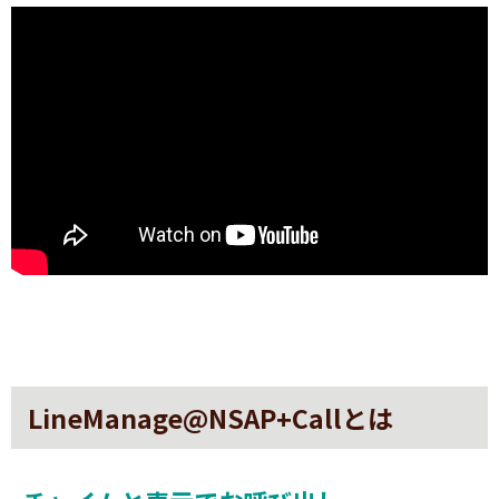
LineManage@NSAP+Callとは