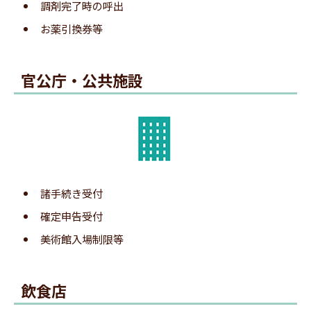
調剤完了時の呼出
み取りしやすいです。
お薬引換券等
専用ページで[登録する]ボタンをクリックします。
3.メール送信サイト表示
官公庁・公共施設
4.登録完了の通知
諸手続き受付
番号札に表示されたQRコードを、携帯電話で読み
確定申告受付
取ります。
美術館入場制限等
※平らな場所でQRコード全体がカメラに収まるようにすると読
み取りしやすいです。
飲食店