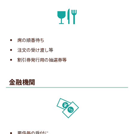
3.Web待ち状況確認サイト表示
専用ページを開き、「空メールを送信する」をク
リックします。
※LineManager専用（受信用）のメールアドレスをご用意する
LINE呼出登録完了画面が表示されます。
必要があります。
席の順番待ち
注文の受け渡し等
5.呼出メッセージの受信
割引券発行用の抽選券等
4.メーラー起動・メール送信
金融機関
ページを開くと、現在のお呼出番号を確認できま
す。
要件毎の受付に