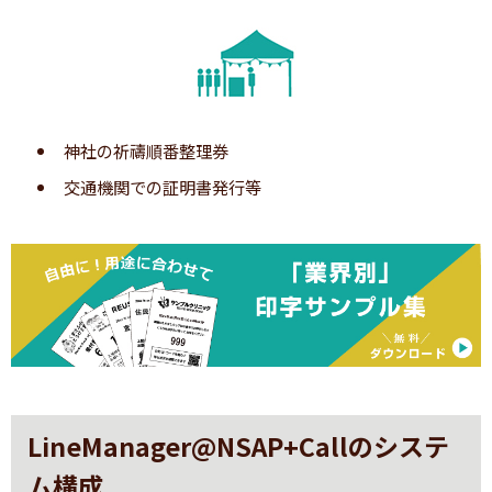
神社の祈禱順番整理券
交通機関での証明書発行等
順番が近づくと携帯電話に自動呼出メールが届き
ます。
※タイトル、本文、呼び出すタイミング（先頭から何番目）等
は受付アプリより設定・変更できます。
※呼出メールは1回のみです。
LineManager@NSAP+Callのシステ
ム構成