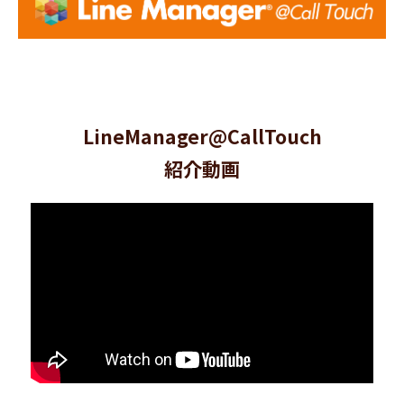
LineManager@CallTouch
紹介動画