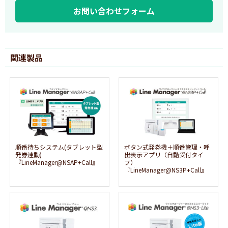
お問い合わせフォーム
関連製品
順番待ちシステム(タブレット型
ボタン式発券機＋順番管理・呼
発券連動)
出表示アプリ（自動受付タイ
『LineManager@NSAP+Call』
プ）
『LineManager@NS3P+Call』