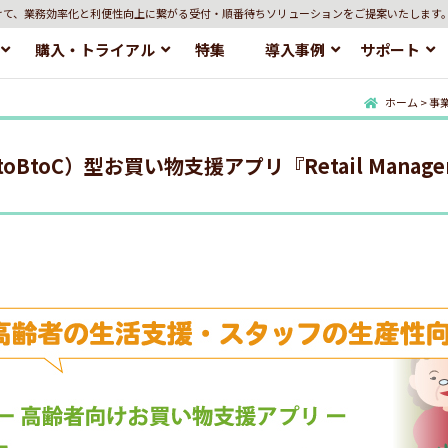
けて、業務効率化と利便性向上に繋がる受付・順番待ちソリューションをご提案いたします
購入・トライアル
特集
導入事例
サポート
ホーム
>
事業
oBtoC）型お買い物支援アプリ『Retail Manager