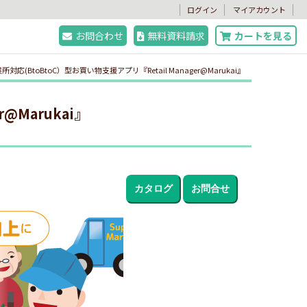
。
ログイン
マイアカウント
お問合わせ
無料資料請求
カートを見る
所対応(BtoBtoC）型お買い物支援アプリ『Retail Manager@Marukai』
@Marukai』
カタログ
お問合せ