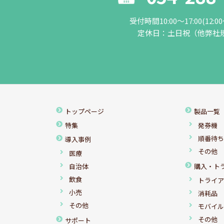
受付時間10:00～17:00(12:0
定休日：土日祝（他弊社
トップページ
製品一覧
特集
発券機
順番待
導入事例
その他
医療
自治体
購入・ト
飲食
トライ
小売
消耗品
その他
モバイ
その他
サポート