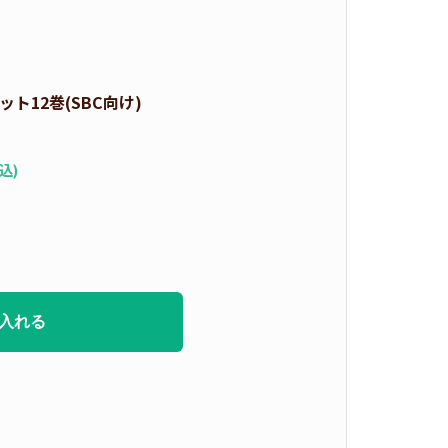
ト12巻(SBC向け)
込)