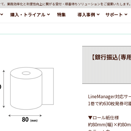
けて、業務効率化と利便性向上に繋がる受付・順番待ちソリューションをご提案いたします
購入・トライアル
特集
導入事例
サポート
【銀行振込(専用
LineManager対
1巻で約630枚発券可
▼ロール紙仕様
約80mm(幅)×約80m