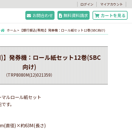
。
ログイン
マイアカウント
お問合わせ
無料資料請求
カートを見る
ホーム
>
【銀行振込(専用)】発券機：ロール紙セット12巻(SBC向け)
)】発券機：ロール紙セット12巻(SBC
向け)
（TRP8080M(12)021359）
応サーマルロール紙セット
能です。
m(直径)×約63M(長さ)