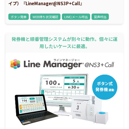
イプ）『LineManager@NS3P+Call』
ボタン発券
WEB待ち状況確認
LINE/メール呼出
音声呼出
発券機と順番管理システムが別々に動作。個々に運
用したいケースに最適。