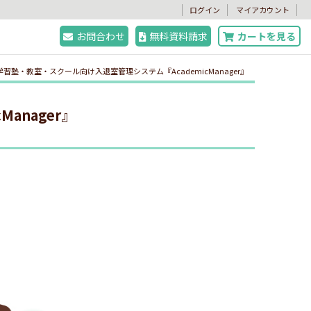
。
ログイン
マイアカウント
お問合わせ
無料資料請求
カートを見る
学習塾・教室・スクール向け入退室管理システム『AcademicManager』
anager』