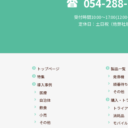
054-288
受付時間10:00～17:00(12:0
定休日：土日祝（他弊社
トップページ
製品一覧
特集
発券機
順番待
導入事例
その他
医療
自治体
購入・ト
飲食
トライ
小売
消耗品
その他
モバイ