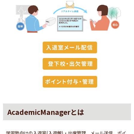
AcademicManagerとは
学習塾向けの入退室(入退館)・出席管理、メール送信、ポイ