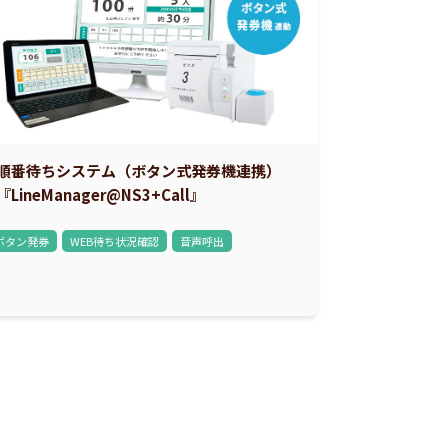
順番待ちシステム（ボタン式発券機連携）
『LineManager@NS3+Call』
ボタン発券
WEB待ち状況確認
音声呼出