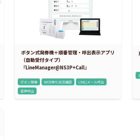
ボタン式発券機＋順番管理・呼出表示アプリ
（自動受付タイプ）
『LineManager@NS3P+Call』
ボタン発券
WEB待ち状況確認
LINE/メール呼出
音声呼出