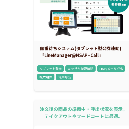
順番待ちシステム(タブレット型発券連動)
『LineManager@NSAP+Call』
タブレット発券
WEB待ち状況確認
LINE/メール呼出
複数用件
音声呼出
注文後の商品の準備中・呼出状況を表示。
テイクアウトやフードコートに最適。