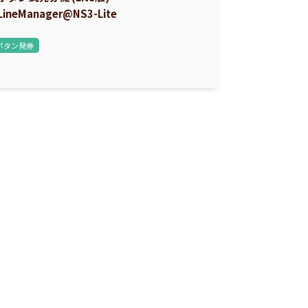
LineManager@NS3-Lite
ボタン発券