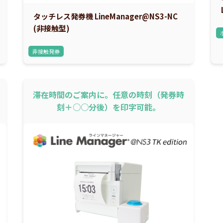
タッチレス発券機 LineManager@NS3-NC
(非接触型)
非接触発券
滞在時間のご案内に。任意の時刻（発券時
刻＋○○分後）を印字可能。