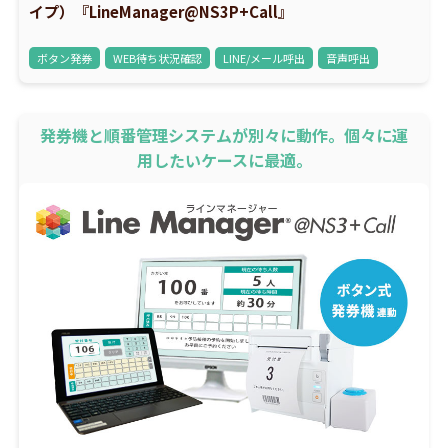
イプ）『LineManager@NS3P+Call』
ボタン発券
WEB待ち状況確認
LINE/メール呼出
音声呼出
発券機と順番管理システムが別々に動作。個々に運
用したいケースに最適。