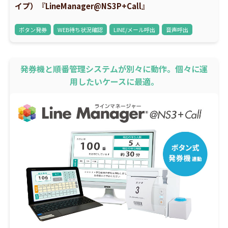
イプ）『LineManager@NS3P+Call』
ボタン発券
WEB待ち状況確認
LINE/メール呼出
音声呼出
発券機と順番管理システムが別々に動作。個々に運
用したいケースに最適。