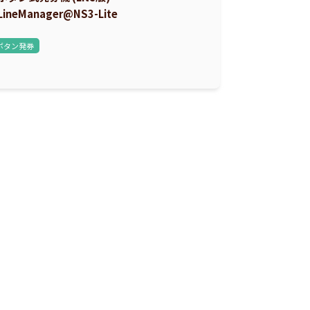
LineManager@NS3-Lite
ボタン発券