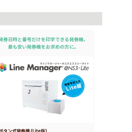
発券日時と番号だけを印字できる発券機。
最も安い発券機をお求めの方に。
ボタン式発券機 (Lite版)