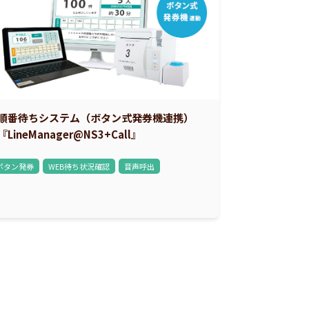
順番待ちシステム（ボタン式発券機連携）
『LineManager@NS3+Call』
ボタン発券
WEB待ち状況確認
音声呼出