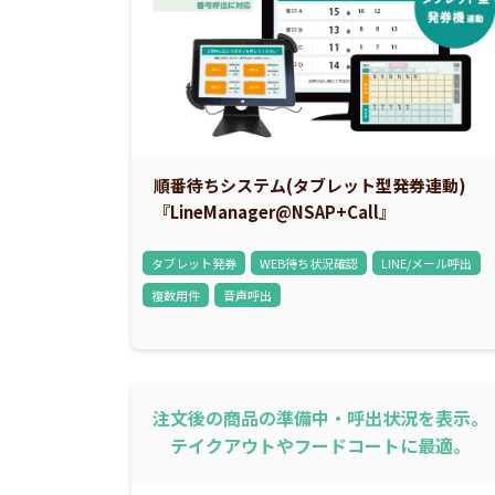
順番待ちシステム(タブレット型発券連動)
『LineManager@NSAP+Call』
タブレット発券
WEB待ち状況確認
LINE/メール呼出
複数用件
音声呼出
注文後の商品の準備中・呼出状況を表示。
テイクアウトやフードコートに最適。