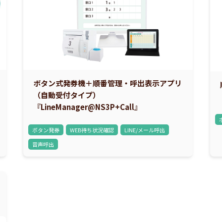
ボタン式発券機＋順番管理・呼出表示アプリ
（自動受付タイプ）
『LineManager@NS3P+Call』
ボタン発券
WEB待ち状況確認
LINE/メール呼出
音声呼出