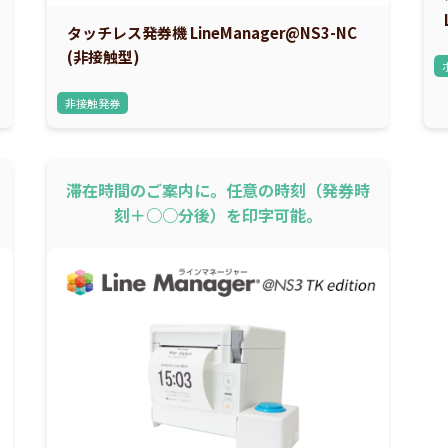
タッチレス発券機 LineManager@NS3-NC
(非接触型)
非接触発券
滞在時間のご案内に。任意の時刻（発券時
刻＋○○分後）を印字可能。