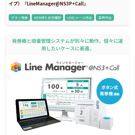
イプ）『LineManager@NS3P+Call』
ボタン発券
WEB待ち状況確認
LINE/メール呼出
音声呼出
発券機と順番管理システムが別々に動作。個々に運
用したいケースに最適。