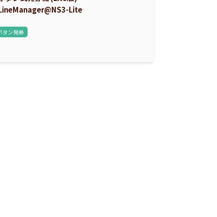
LineManager@NS3-Lite
ボタン発券