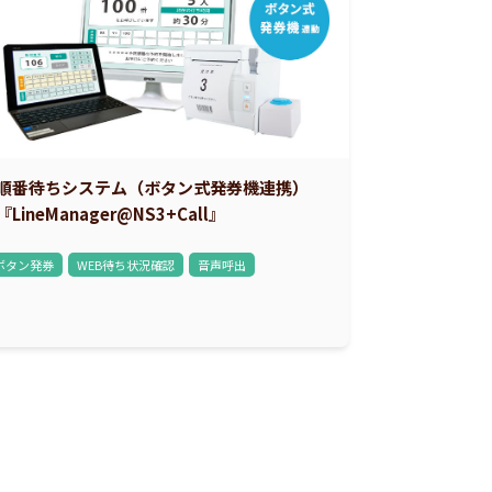
順番待ちシステム（ボタン式発券機連携）
『LineManager@NS3+Call』
ボタン発券
WEB待ち状況確認
音声呼出