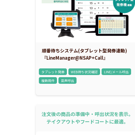
順番待ちシステム(タブレット型発券連動)
『LineManager@NSAP+Call』
タブレット発券
WEB待ち状況確認
LINE/メール呼出
複数用件
音声呼出
注文後の商品の準備中・呼出状況を表示。
テイクアウトやフードコートに最適。