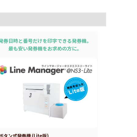
発券日時と番号だけを印字できる発券機。
最も安い発券機をお求めの方に。
ボタン式発券機 (Lite版)