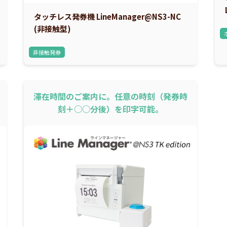
タッチレス発券機 LineManager@NS3-NC
(非接触型)
非接触発券
滞在時間のご案内に。任意の時刻（発券時
刻＋○○分後）を印字可能。