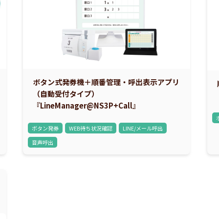
ボタン式発券機＋順番管理・呼出表示アプリ
（自動受付タイプ）
『LineManager@NS3P+Call』
ボタン発券
WEB待ち状況確認
LINE/メール呼出
音声呼出