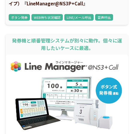
イプ）『LineManager@NS3P+Call』
ボタン発券
WEB待ち状況確認
LINE/メール呼出
音声呼出
発券機と順番管理システムが別々に動作。個々に運
用したいケースに最適。