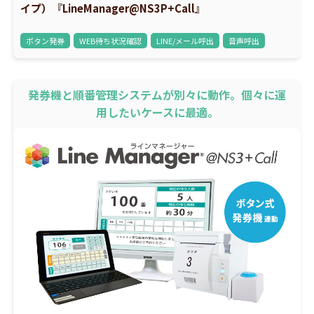
イプ）『LineManager@NS3P+Call』
ボタン発券
WEB待ち状況確認
LINE/メール呼出
音声呼出
発券機と順番管理システムが別々に動作。個々に運
用したいケースに最適。