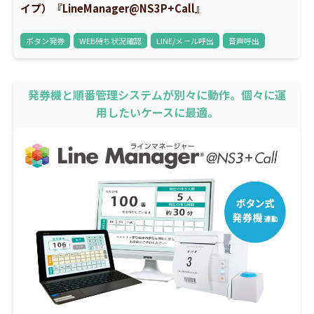
イプ）『LineManager@NS3P+Call』
ボタン発券
WEB待ち状況確認
LINE/メール呼出
音声呼出
発券機と順番管理システムが別々に動作。個々に運
用したいケースに最適。