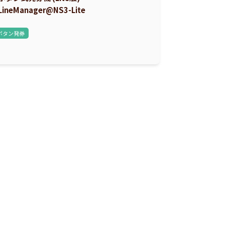
LineManager@NS3-Lite
ボタン発券