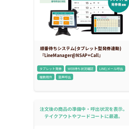
順番待ちシステム(タブレット型発券連動)
『LineManager@NSAP+Call』
タブレット発券
WEB待ち状況確認
LINE/メール呼出
複数用件
音声呼出
注文後の商品の準備中・呼出状況を表示。
テイクアウトやフードコートに最適。