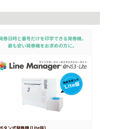
発券日時と番号だけを印字できる発券機。
最も安い発券機をお求めの方に。
ボタン式発券機 (Lite版)