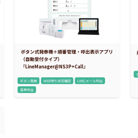
ボタン式発券機＋順番管理・呼出表示アプリ
（自動受付タイプ）
『LineManager@NS3P+Call』
ボタン発券
WEB待ち状況確認
LINE/メール呼出
音声呼出