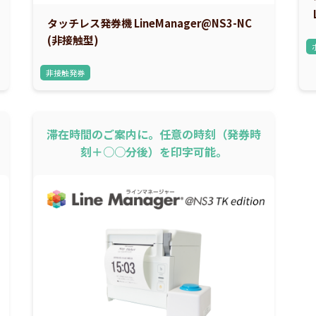
タッチレス発券機 LineManager@NS3-NC
(非接触型)
非接触発券
滞在時間のご案内に。任意の時刻（発券時
刻＋○○分後）を印字可能。